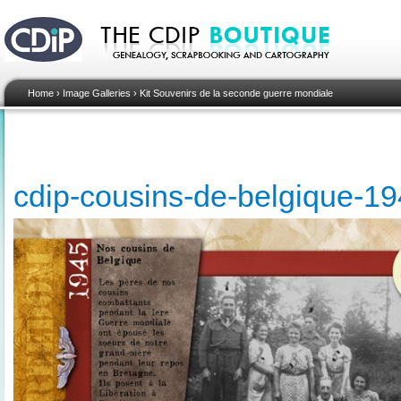
Home
›
Image Galleries
›
Kit Souvenirs de la seconde guerre mondiale
cdip-cousins-de-belgique-1