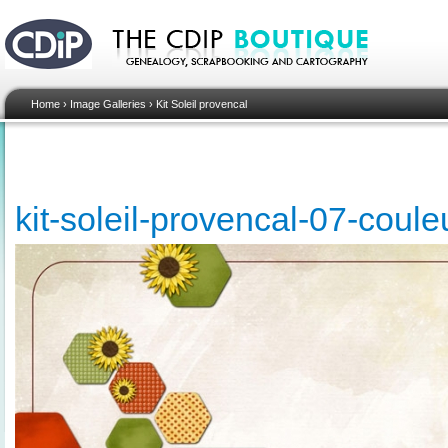
Home
›
Image Galleries
›
Kit Soleil provencal
kit-soleil-provencal-07-coul