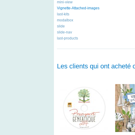
mini-view
Vignette-Attached-images
last-kits
modalbox
slide
slide-nav
last-products
Les clients qui ont acheté 