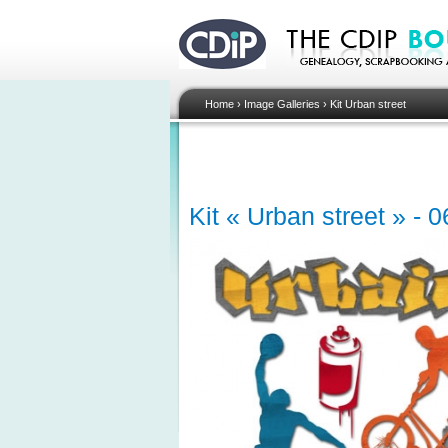
Home
›
Image Galleries
›
Kit Urban street
Kit « Urban street » - 0