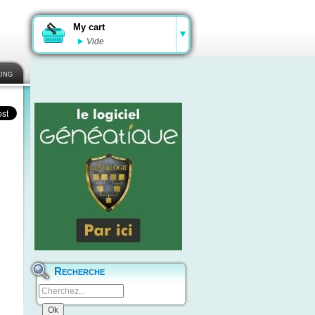
My cart
Vide
ing
Recherche