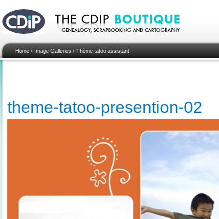
Home
›
Image Galleries
›
Thème tatoo assistant
theme-tatoo-presention-02