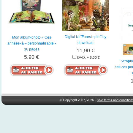
Digital kit "Forest spirit" by
Mon album-photo « Ces
download
années-là » personnalisable -
36 pages
11,90 €
5,90 €
DVD, +
6,00 €
Scrapbo
astuces pou
© Copyright 2007, 2026 -
Sale terms and condition