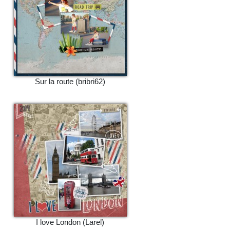
Sur la route (bribri62)
I love London (Larel)