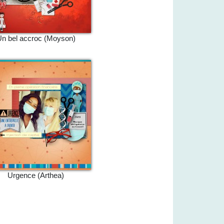
n bel accroc (Moyson)
Urgence (Arthea)