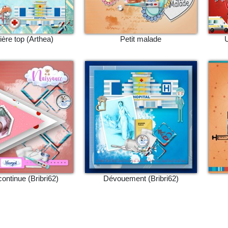
ière top (Arthea)
Petit malade
U
continue (Bribri62)
Dévouement (Bribri62)