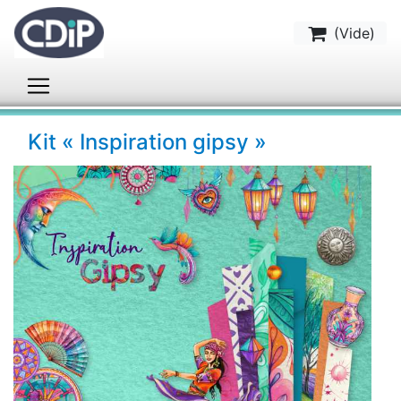
(
Vide
)
Kit « Inspiration gipsy »