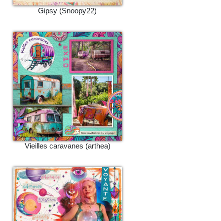
Gipsy (Snoopy22)
Vieilles caravanes (arthea)