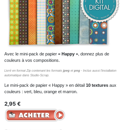
Avec le mini-pack de papier
« Happy »
, donnez plus de
couleurs à vos compositions.
Livré en format Zip contenant les formats
jpeg
et
png
- Inclus aussi l'installation
automatique dans Studio‑Scrap.
Le mini-pack de papier « Happy » en détail
10 textures
aux
couleurs : vert, bleu, orange et marron.
2,95 €