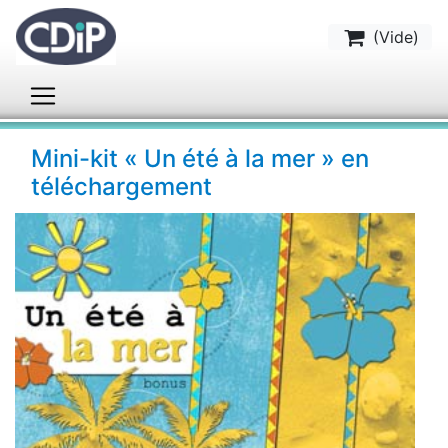
(
Vide
)
Mini-kit « Un été à la mer » en
téléchargement