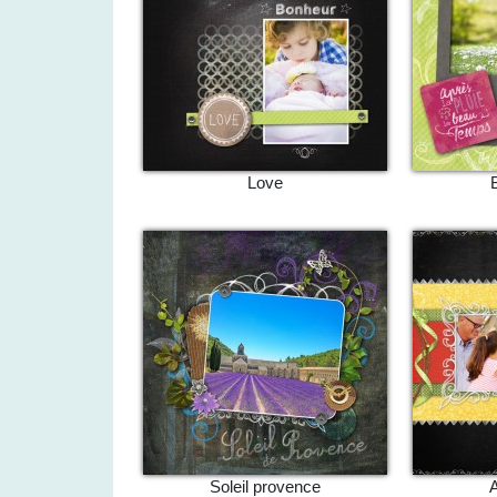
Love
Soleil provence
A