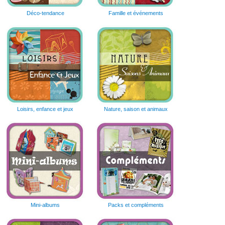
Déco-tendance
Famille et événements
Loisirs, enfance et jeux
Nature, saison et animaux
Mini-albums
Packs et compléments