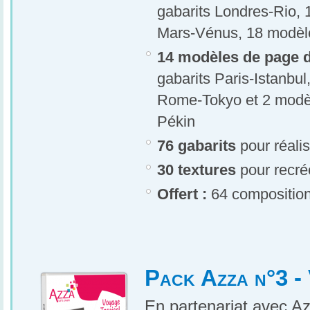
gabarits Londres-Rio, 
Mars-Vénus, 18 modèle
14 modèles de page d
gabarits Paris-Istanbul
Rome-Tokyo et 2 modèl
Pékin
76 gabarits
pour réali
30 textures
pour recrée
Offert :
64 compositio
Pack Azza n°3 -
En partenariat avec A