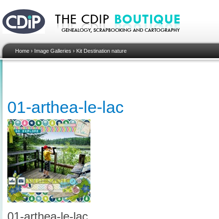
Home
›
Image Galleries
›
Kit Destination nature
01-arthea-le-lac
01-arthea-le-lac