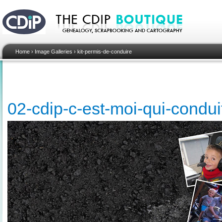
Home
›
Image Galleries
›
kit-permis-de-conduire
02-cdip-c-est-moi-qui-condui