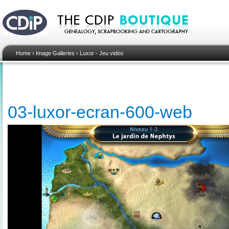
Home
›
Image Galleries
›
Luxor - Jeu vidéo
03-luxor-ecran-600-web