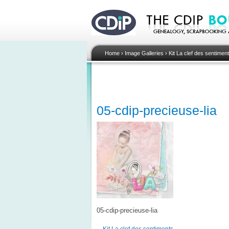
Home
›
Image Galleries
›
Kit La clef des sentimen
05-cdip-precieuse-lia
05-cdip-precieuse-lia
Kit La clef des sentiments