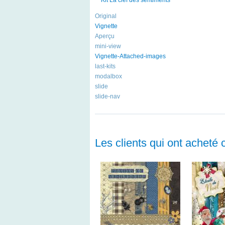
Original
Vignette
Aperçu
mini-view
Vignette-Attached-images
last-kits
modalbox
slide
slide-nav
Les clients qui ont acheté 