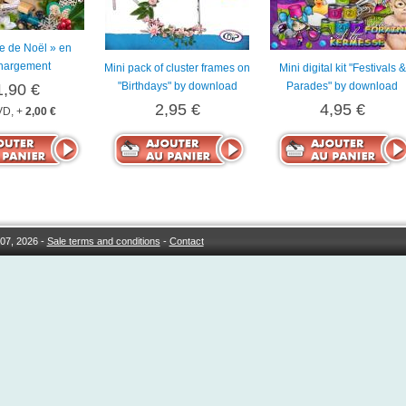
ile de Noël » en
chargement
Mini pack of cluster frames on
Mini digital kit "Festivals &
"Birthdays" by download
Parades" by download
1,90 €
2,95 €
4,95 €
D, +
2,00 €
07, 2026 -
Sale terms and conditions
-
Contact