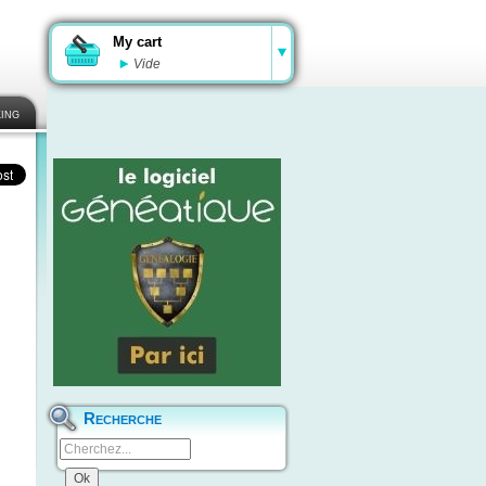
My cart
Vide
ing
Recherche