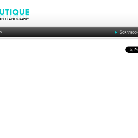
Scrapbook
ts