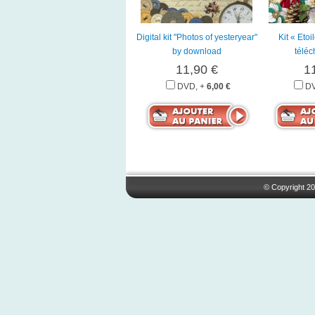
Digital kit "Photos of yesteryear"
Kit « Eto
by download
télé
11,90 €
1
DVD, +
6,00 €
DV
© Copyright 20