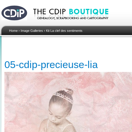
Home
›
Image Galleries
›
Kit La clef des sentiments
05-cdip-precieuse-lia