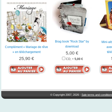
Brag book "Rock Star" by
Mini-al
download
Complément « Mariage de rêve
aven
» en téléchargement
tél
5,00 €
25,90 €
CD, +
5,00 €
© Copyright 2007, 2026 -
Sale terms and condition