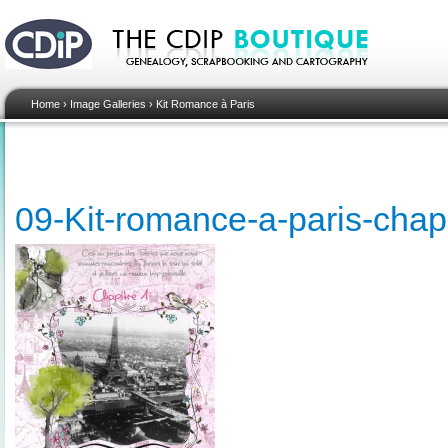
Home
›
Image Galleries
›
Kit Romance à Paris
09-Kit-romance-a-paris-chap