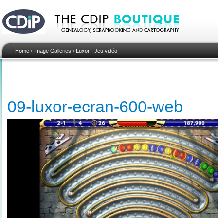
Home
›
Image Galleries
›
Luxor - Jeu vidéo
09-luxor-ecran-600-web