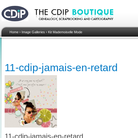
Home
›
Image Galleries
›
Kit Mademoiselle Mode
11-cdip-jamais-en-retard
11-cdip-jamais-en-retard