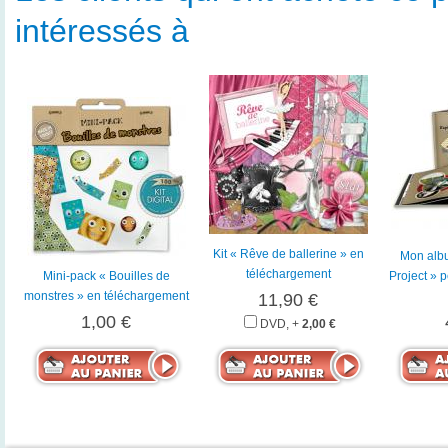
intéressés à
Kit « Rêve de ballerine » en
Mon alb
téléchargement
Mini-pack « Bouilles de
Project » 
monstres » en téléchargement
11,90 €
1,00 €
DVD, +
2,00 €