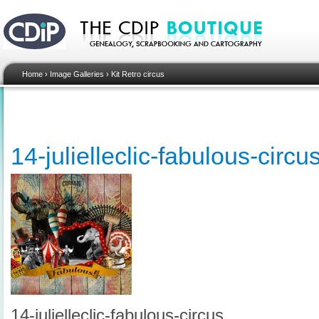
Home
›
Image Galleries
›
Kit Retro circus
14-julielleclic-fabulous-circu
14-julielleclic-fabulous-circus