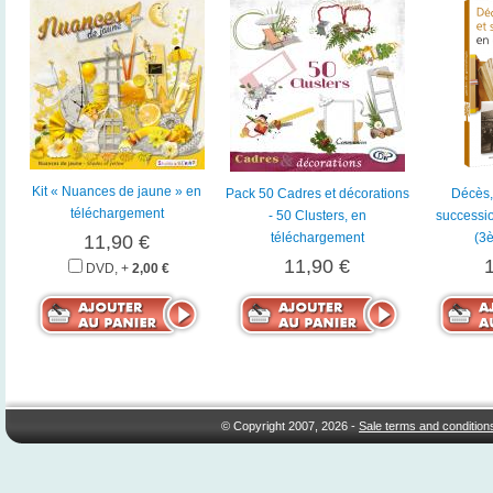
Kit « Nuances de jaune » en
Pack 50 Cadres et décorations
Décès, 
téléchargement
- 50 Clusters, en
successi
téléchargement
(3è
11,90 €
11,90 €
DVD, +
2,00 €
© Copyright 2007, 2026 -
Sale terms and condition