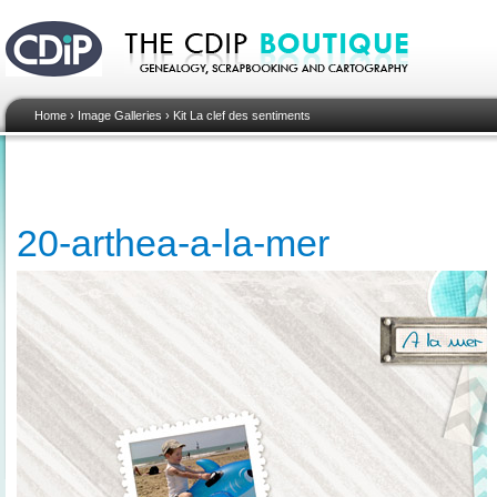
Home
›
Image Galleries
›
Kit La clef des sentiments
20-arthea-a-la-mer