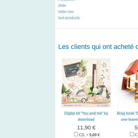
slide
slide-nav
last-products
Les clients qui ont acheté 
Digital kit "You and me" by
Brag book "
download
one leave
11,90 €
5
CD, +
5,00 €
C