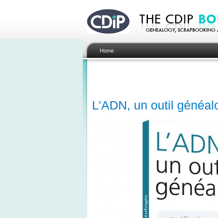
Home
L'ADN, un outil généal