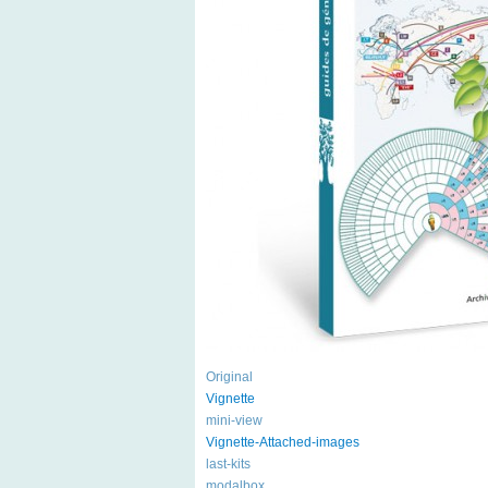
Original
Vignette
mini-view
Vignette-Attached-images
last-kits
modalbox