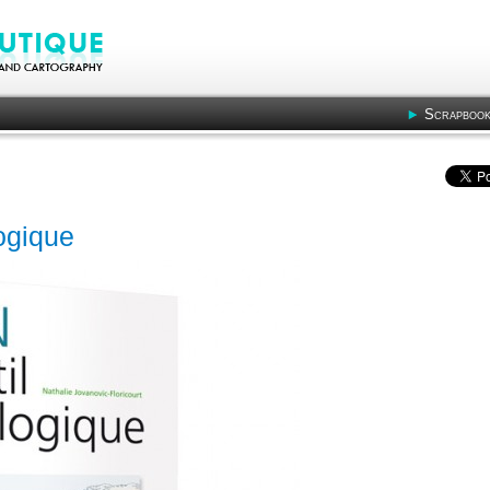
Scrapbook
ogique