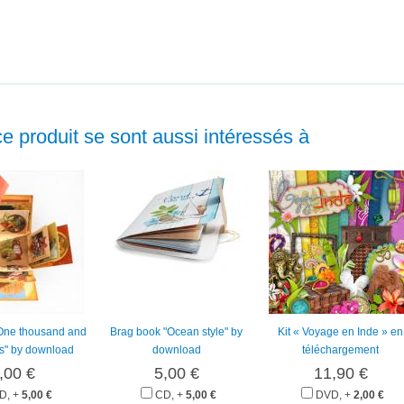
ce produit se sont aussi intéressés à
One thousand and
Brag book "Ocean style" by
Kit « Voyage en Inde » en
s" by download
download
téléchargement
,00 €
5,00 €
11,90 €
D, +
5,00 €
CD, +
5,00 €
DVD, +
2,00 €