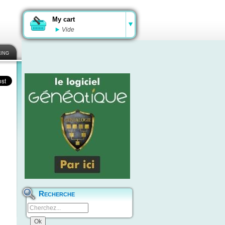
My cart
Vide
ing
Recherche