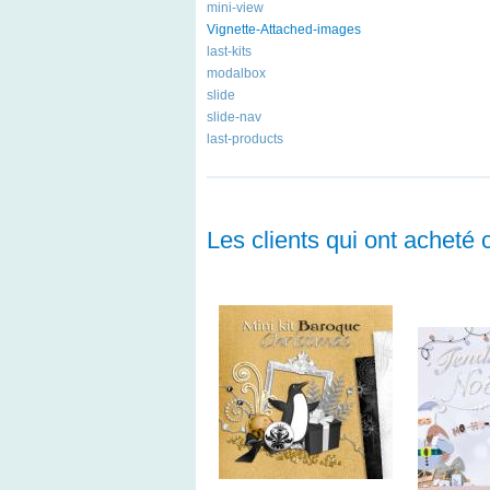
mini-view
Vignette-Attached-images
last-kits
modalbox
slide
slide-nav
last-products
Les clients qui ont acheté 