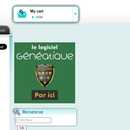
My cart
Vide
ing
Recherche