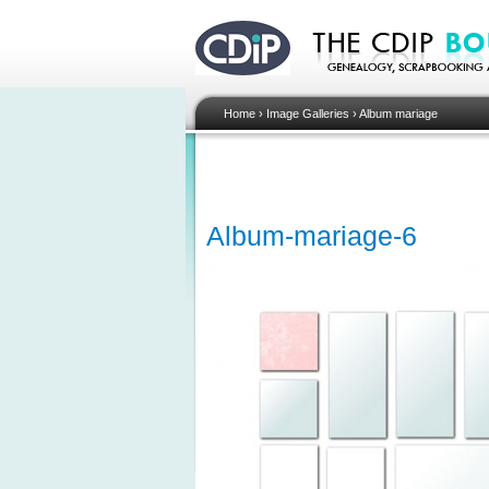
Home
›
Image Galleries
›
Album mariage
Album-mariage-6