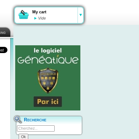
My cart
Vide
ing
Recherche