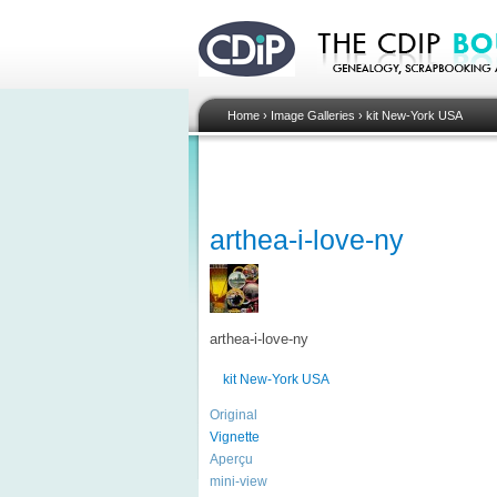
Home
›
Image Galleries
›
kit New-York USA
arthea-i-love-ny
arthea-i-love-ny
kit New-York USA
Original
Vignette
Aperçu
mini-view