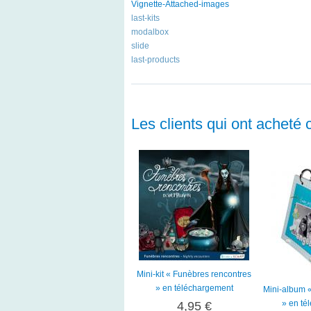
Vignette-Attached-images
last-kits
modalbox
slide
last-products
Les clients qui ont acheté 
Mini-kit « Funèbres rencontres
» en téléchargement
Mini-album «
» en té
4,95 €