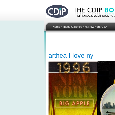
Home
›
Image Galleries
›
kit New-York USA
arthea-i-love-ny