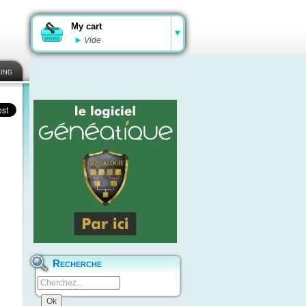
My cart
Vide
ing
Recherche