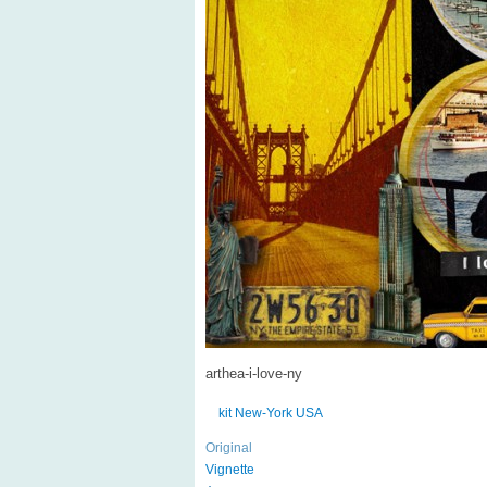
arthea-i-love-ny
kit New-York USA
Original
Vignette