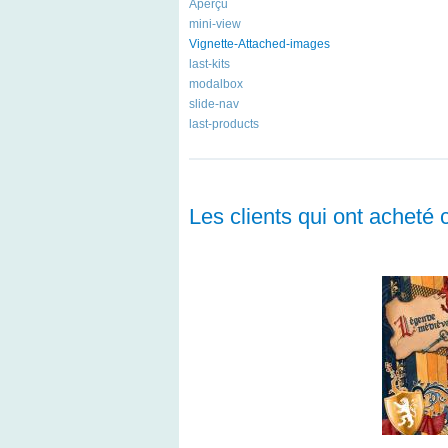
Aperçu
mini-view
Vignette-Attached-images
last-kits
modalbox
slide-nav
last-products
Les clients qui ont acheté 