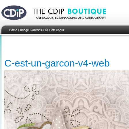
Home
›
Image Galleries
›
Kit Petit coeur
C-est-un-garcon-v4-web