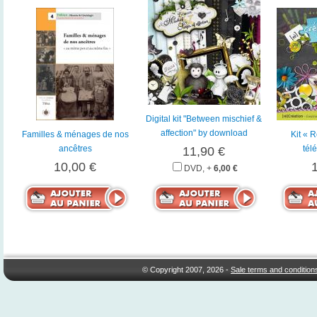
Digital kit "Between mischief &
affection" by download
Familles & ménages de nos
Kit « 
ancêtres
tél
11,90 €
10,00 €
DVD, +
6,00 €
© Copyright 2007, 2026 -
Sale terms and condition