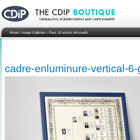
Home
›
Image Galleries
›
Pack 16 arbres décoratifs
cadre-enluminure-vertical-6-