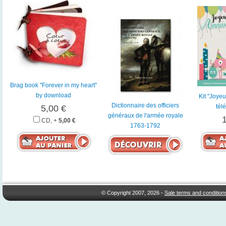
Brag book "Forever in my heart"
by download
Kit "Joye
Dictionnaire des officiers
tél
5,00 €
généraux de l'armée royale
CD, +
5,00 €
1763-1792
© Copyright 2007, 2026 -
Sale terms and condition