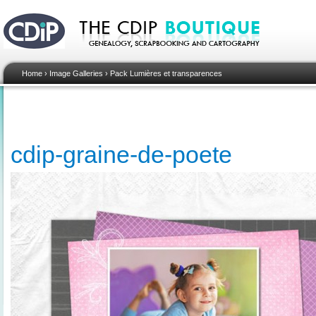
Home
›
Image Galleries
›
Pack Lumières et transparences
cdip-graine-de-poete