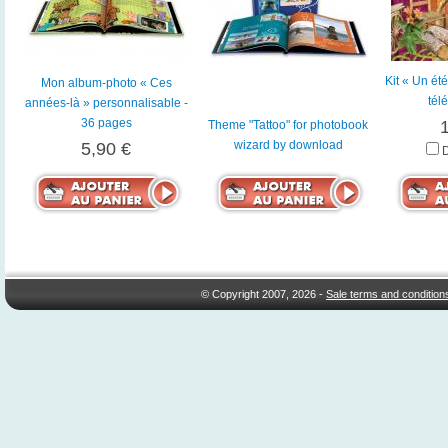
Kit « Un ét
Mon album-photo « Ces
tél
années-là » personnalisable -
36 pages
Theme "Tattoo" for photobook
wizard by download
5,90 €
© Copyright 2007, 2026 -
Sale terms and condition