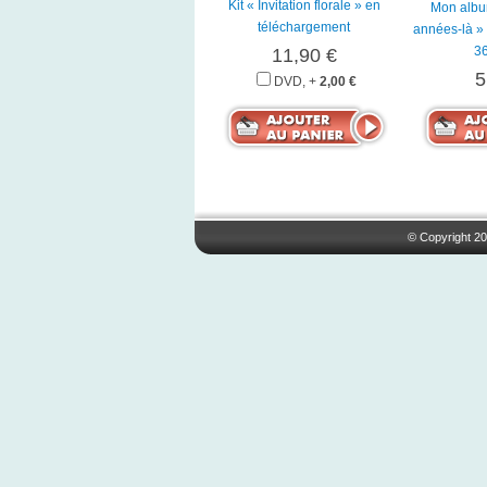
Kit « Invitation florale » en
Mon albu
téléchargement
années-là » 
3
11,90 €
5
DVD, +
2,00 €
© Copyright 20