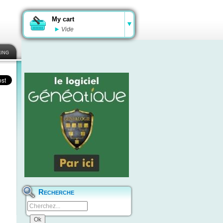
My cart
Vide
ing
Recherche