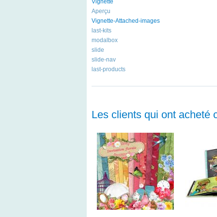
Vignette
Aperçu
Vignette-Attached-images
last-kits
modalbox
slide
slide-nav
last-products
Les clients qui ont acheté 