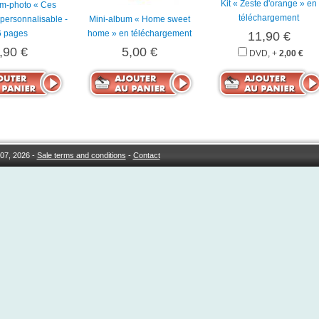
Kit « Zeste d'orange » en
m-photo « Ces
téléchargement
personnalisable -
Mini-album « Home sweet
6 pages
home » en téléchargement
11,90 €
,90 €
5,00 €
DVD, +
2,00 €
07, 2026 -
Sale terms and conditions
-
Contact