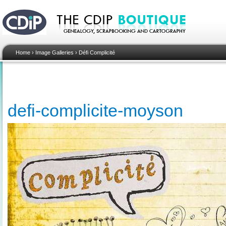
Home
›
Image Galleries
›
Défi Complicité
defi-complicite-moyson