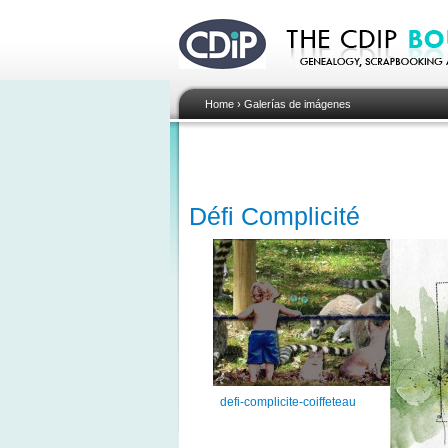
Home
›
Galerías de imágenes
Défi Complicité
defi-complicite-coiffeteau