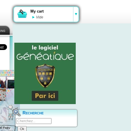
My cart
Vide
ing
Recherche