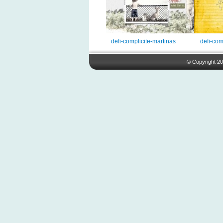
defi-complicite-martinas
defi-com
© Copyright 20