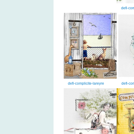
defi-co
defi-complicite-lareyre
defi-co