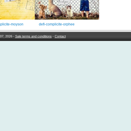
plicite-moyson
defi-complicite-orphee
07, 2026 -
Sale terms and conditions
-
Contact