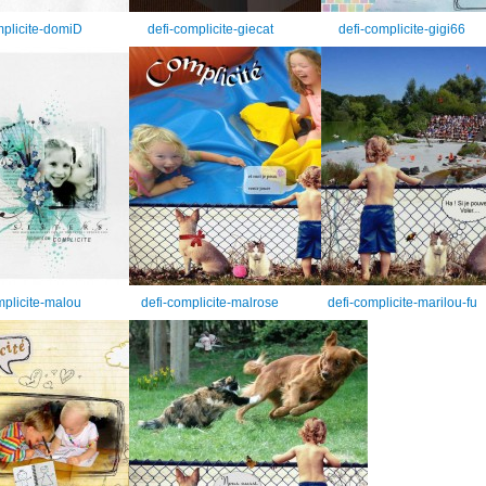
mplicite-domiD
defi-complicite-giecat
defi-complicite-gigi66
mplicite-malou
defi-complicite-malrose
defi-complicite-marilou-fu