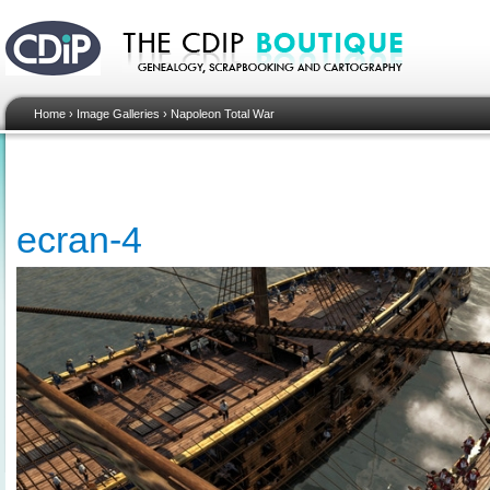
Home
›
Image Galleries
›
Napoleon Total War
ecran-4