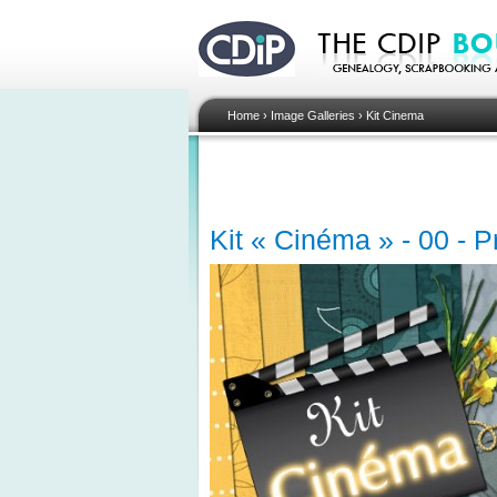
Home
›
Image Galleries
›
Kit Cinema
Kit « Cinéma » - 00 - P