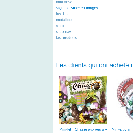
mini-view
Vignette-Attached-images
last-kits
modalbox
slide
slide-nav
last-products
Les clients qui ont acheté 
Mini-kit « Chasse aux oeufs »
Mini-album « 