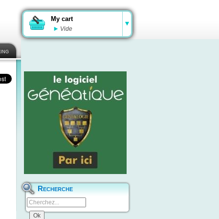
My cart
Vide
ing
Recherche