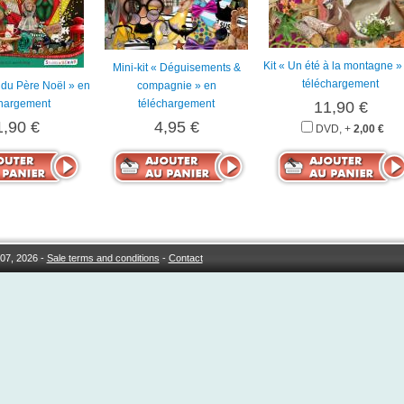
Kit « Un été à la montagne »
Mini-kit « Déguisements &
téléchargement
er du Père Noël » en
compagnie » en
chargement
téléchargement
11,90 €
1,90 €
4,95 €
DVD, +
2,00 €
07, 2026 -
Sale terms and conditions
-
Contact