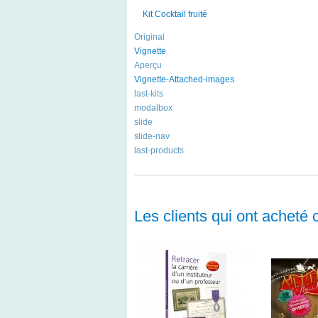
Kit Cocktail fruité
Original
Vignette
Aperçu
Vignette-Attached-images
last-kits
modalbox
slide
slide-nav
last-products
Les clients qui ont acheté 