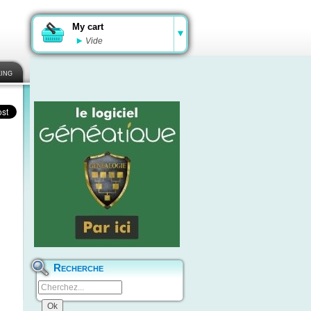
My cart
Vide
ing
Recherche