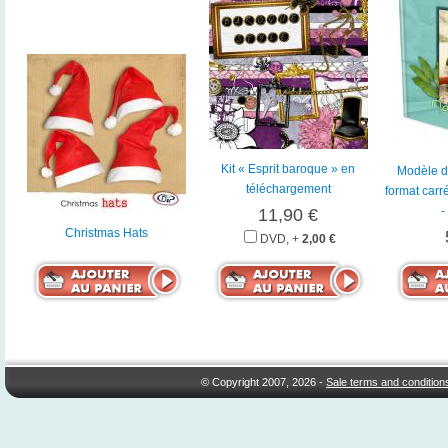
Kit « Esprit baroque » en
Modèle d
téléchargement
format carr
-
11,90 €
Christmas Hats
DVD, +
2,00 €
© Copyright 2007, 2026 -
Sale terms and condition