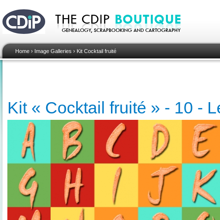
Home
›
Image Galleries
›
Kit Cocktail fruité
Kit « Cocktail fruité » - 10 - L