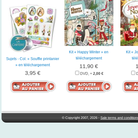
Kit « Happy Winter » en
Kit « J
téléchargement
tél
Sujets - Col. « Souffle printanier
» en téléchargement
11,90 €
3,95 €
DVD, +
2,00 €
© Copyright 2007, 2026 -
Sale terms and condition