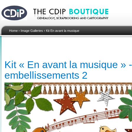
Home
›
Image Galleries
›
Kit En avant la musique
Kit « En avant la musique » -
embellissements 2