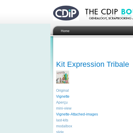
Home
Kit Expression Tribale
Original
Vignette
Aperçu
mini-view
Vignette-Attached-images
last-kits
modalbox
slide