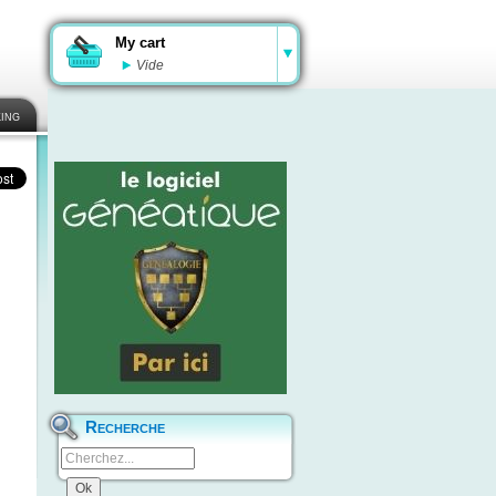
My cart
Vide
ing
Recherche