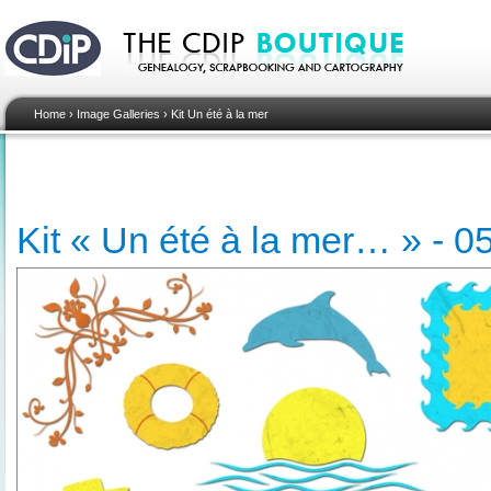
Home
›
Image Galleries
›
Kit Un été à la mer
Kit « Un été à la mer… » - 05