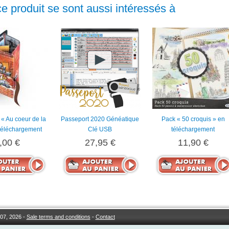
ce produit se sont aussi intéressés à
« Au coeur de la
Passeport 2020 Généatique
Pack « 50 croquis » en
 téléchargement
Clé USB
téléchargement
,00 €
27,95 €
11,90 €
07, 2026 -
Sale terms and conditions
-
Contact