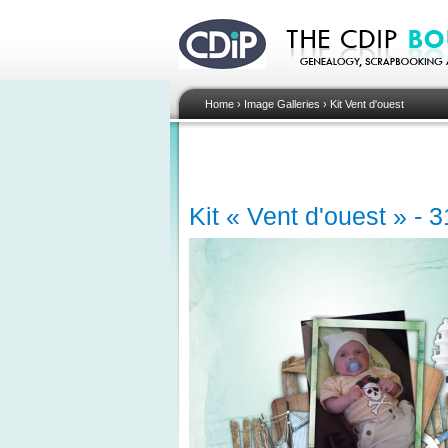
Home
›
Image Galleries
›
Kit Vent d'ouest
Kit « Vent d'ouest » - 