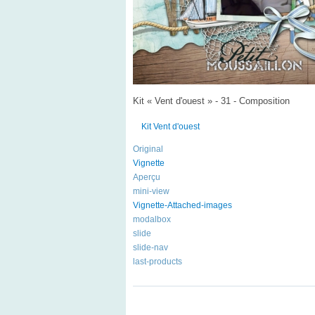
Kit « Vent d'ouest » - 31 - Composition
Kit Vent d'ouest
Original
Vignette
Aperçu
mini-view
Vignette-Attached-images
modalbox
slide
slide-nav
last-products