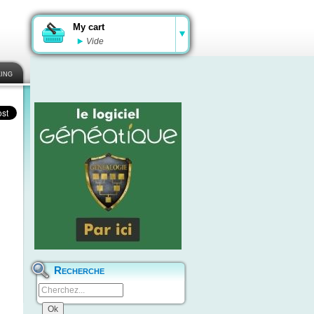
My cart
Vide
ing
Recherche