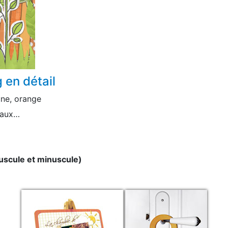
 en détail
une, orange
taux…
uscule et minuscule)