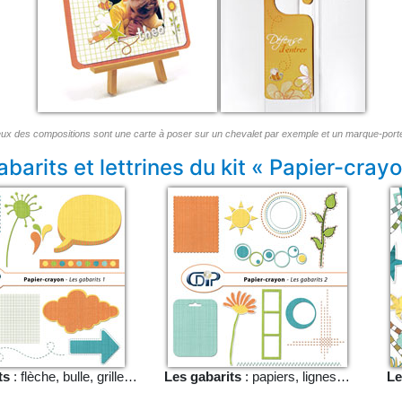
ux des compositions sont une carte à poser sur un chevalet par exemple et un marque-por
arits et lettrines du kit « Papier-cray
ts
: flèche, bulle, grille…
Les gabarits
: papiers, lignes…
Le