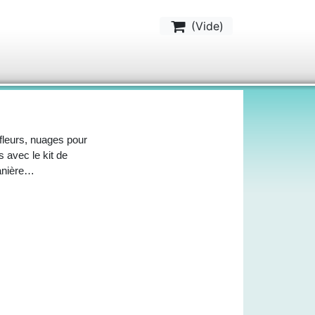
(
Vide
)
 fleurs, nuages pour
 avec le kit de
anière…