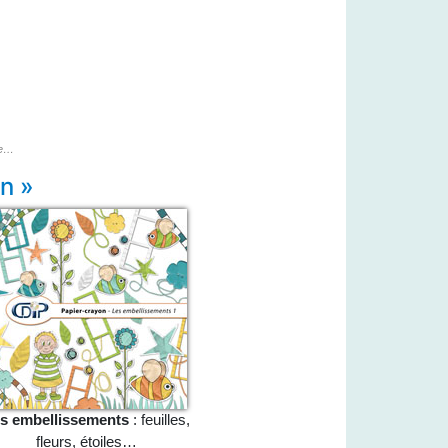
te…
on »
s embellissements
: feuilles,
fleurs, étoiles…