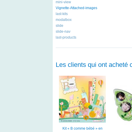
mini-view
Vignette-Attached-images
last-kits
modalbox
slide
slide-nav
last-products
Les clients qui ont acheté 
Kit « B comme bébé » en