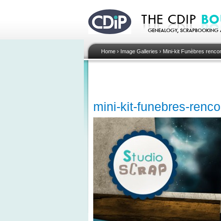
Home
›
Image Galleries
›
Mini-kit Funèbres renco
mini-kit-funebres-renco