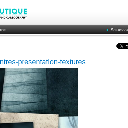
Scrapbook
ntres
ntres-presentation-textures