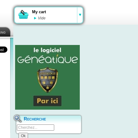
My cart
Vide
ing
Recherche