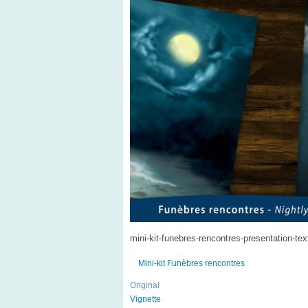
mini-kit-funebres-rencontres-presentation-tex
Mini-kit Funèbres rencontres
Original
Vignette