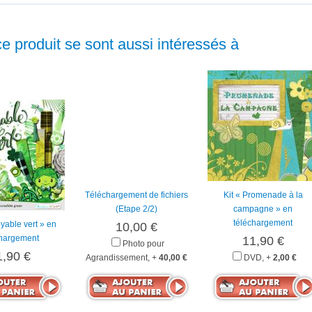
ce produit se sont aussi intéressés à
Téléchargement de fichiers
Kit « Promenade à la
(Etape 2/2)
campagne » en
téléchargement
oyable vert » en
10,00 €
chargement
11,90 €
Photo pour
1,90 €
Agrandissement, +
40,00 €
DVD, +
2,00 €