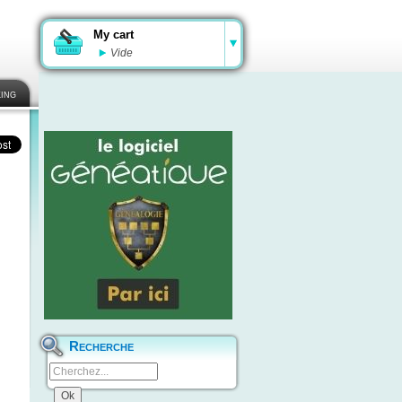
My cart
Vide
ing
Recherche