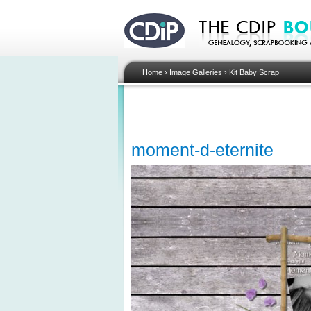
Home
›
Image Galleries
›
Kit Baby Scrap
moment-d-eternite