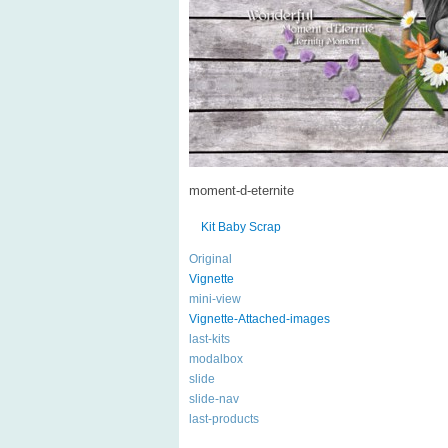
moment-d-eternite
Kit Baby Scrap
Original
Vignette
mini-view
Vignette-Attached-images
last-kits
modalbox
slide
slide-nav
last-products