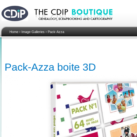
Home
›
Image Galleries
›
Pack-Azza
Pack-Azza boite 3D