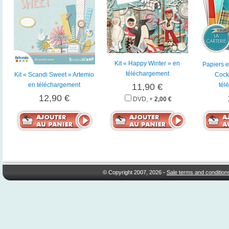
Kit « Happy Winter » en
Papiers e
téléchargement
Kit « Scandi Sweet » Artemio
Cockt
en téléchargement
tél
11,90 €
12,90 €
DVD, +
2,00 €
© Copyright 2007, 2026 -
Sale terms and condition