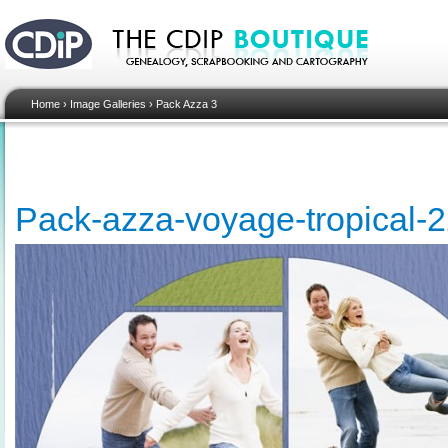
Home
›
Image Galleries
›
Pack Azza 3
Pack-azza-voyage-tropical-