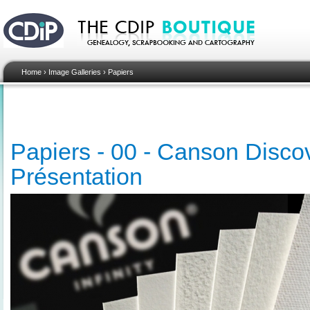
Home
›
Image Galleries
›
Papiers
Papiers - 00 - Canson Discov
Présentation