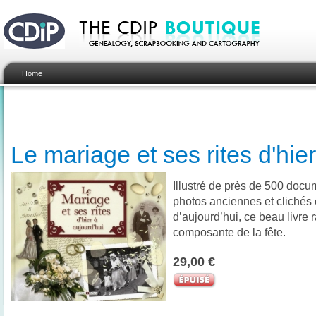
Home
Le mariage et ses rites d'hie
Illustré de près de 500 docu
photos anciennes et clichés 
d’aujourd’hui, ce beau livre
composante de la fête.
29,00 €