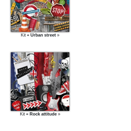
Kit
« Urban street
»
Kit
« Rock attitude
»