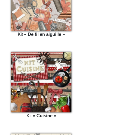
Kit
« De fil en aiguille »
Kit
« Cuisine »